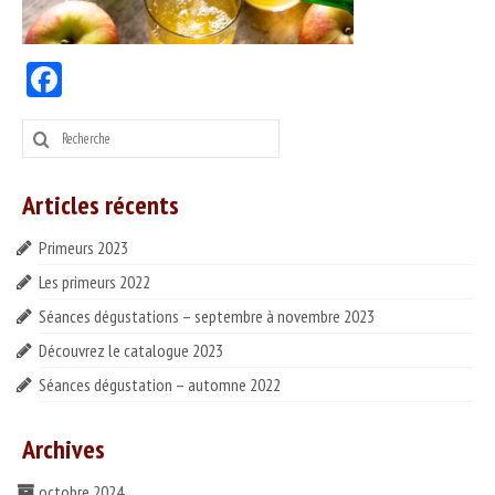
PRODUITS
Nos vins
Facebook
Nos bières & cidres
Rechercher
:
Nos spiritueux
Articles récents
Autres produits
SERVICES
Primeurs 2023
Les primeurs 2022
DÉGUSTER
Séances dégustations – septembre à novembre 2023
Séances dégustation
Découvrez le catalogue 2023
Nos partenaires
Séances dégustation – automne 2022
Idées recettes
Archives
CONTACT
octobre 2024