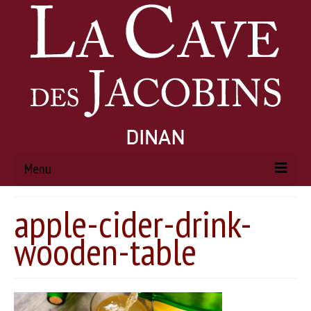
Menu
apple-cider-drink-
ACCUEIL
wooden-table
À PROPOS
Histoire
Actualités