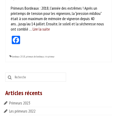
ESPACE PROS
Primeurs Bordeaux : 2018, l'année des extrêmes ! Après un
printemps de tension pour les vignerons, la "pression mildiou"
Notre offre
était à son maximum de mémoire de vigneron depuis 40
ans...jusqu'au 14 juillet. Ensuite, le soleil et la sécheresse nous
Catalogue des vins HT
ont comblé …
Lire la suite­­
Catalogue pro cadeaux fin d’année
Facebook
bordeaux 2018
,
primeurs de bordeaux
,
vin primeur
Rechercher
:
Articles récents
Primeurs 2023
Les primeurs 2022