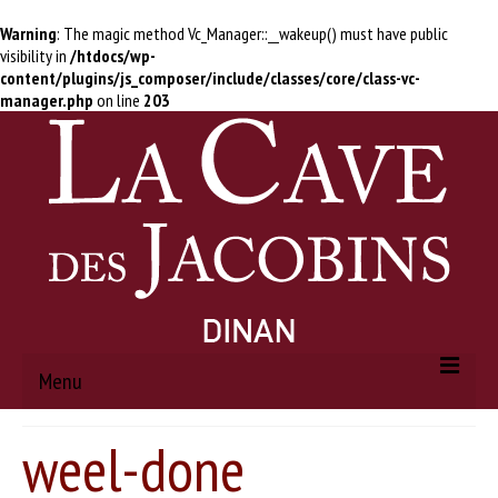
Warning
: The magic method Vc_Manager::__wakeup() must have public
visibility in
/htdocs/wp-
content/plugins/js_composer/include/classes/core/class-vc-
manager.php
on line
203
Menu
weel-done
ACCUEIL
À PROPOS