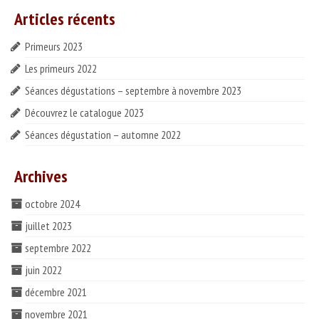
Articles récents
Idées recettes
Primeurs 2023
CONTACT
Les primeurs 2022
ESPACE PROS
Séances dégustations – septembre à novembre 2023
Découvrez le catalogue 2023
Notre offre
Séances dégustation – automne 2022
Catalogue des vins HT
Archives
Catalogue pro cadeaux fin d’année
octobre 2024
juillet 2023
septembre 2022
juin 2022
décembre 2021
novembre 2021