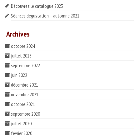
Découvrez le catalogue 2023
ESPACE PROS
Séances dégustation – automne 2022
Notre offre
Catalogue des vins HT
Archives
Catalogue pro cadeaux fin d’année
octobre 2024
juillet 2023
septembre 2022
juin 2022
décembre 2021
novembre 2021
octobre 2021
septembre 2020
juillet 2020
février 2020