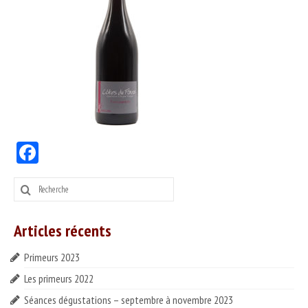
PRODUITS
Nos vins
Nos bières & cidres
Nos spiritueux
Autres produits
Facebook
SERVICES
DÉGUSTER
Rechercher
:
Séances dégustation
Articles récents
Nos partenaires
Primeurs 2023
Idées recettes
Les primeurs 2022
CONTACT
Séances dégustations – septembre à novembre 2023