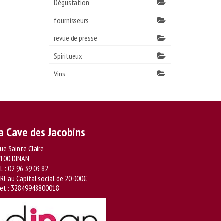
Dégustation
fournisseurs
revue de presse
Spiritueux
Vins
a Cave des Jacobins
rue Sainte Claire
100 DINAN
l. :
02 96 39 03 82
RL au Capital social de 20 000€
ret : 32849948800018