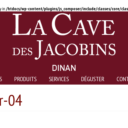
y in
/htdocs/wp-content/plugins/js_composer/include/classes/core/cla
S
PRODUITS
SERVICES
DÉGUSTER
CON
r-04