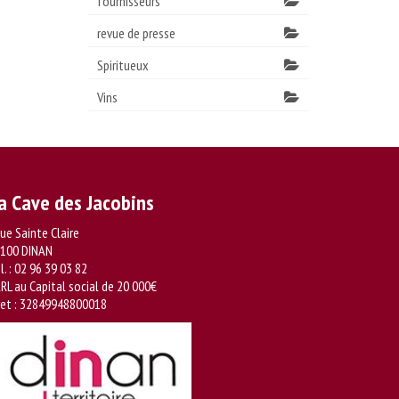
fournisseurs
revue de presse
Spiritueux
Vins
a Cave des Jacobins
rue Sainte Claire
100 DINAN
l. :
02 96 39 03 82
RL au Capital social de 20 000€
ret : 32849948800018