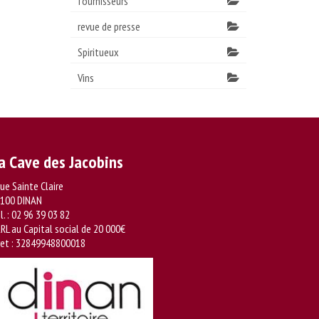
fournisseurs
revue de presse
Spiritueux
Vins
a Cave des Jacobins
rue Sainte Claire
100 DINAN
l. :
02 96 39 03 82
RL au Capital social de 20 000€
ret : 32849948800018