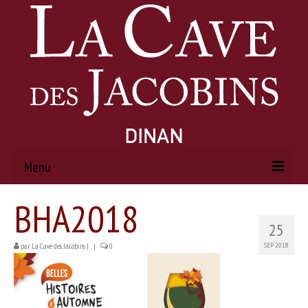
Menu
BHA2018
ACCUEIL
25
À PROPOS
SEP 2018
par
La Cave des Jacobins
|
|
0
Histoire
Actualités