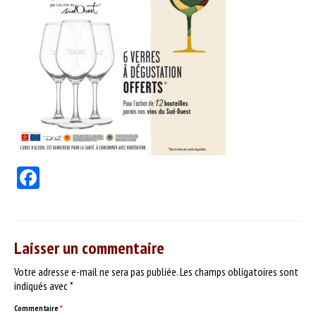
PRODUITS
Nos vins
Nos bières & cidres
Nos spiritueux
Autres produits
SERVICES
Facebook
DÉGUSTER
Séances dégustation
Nos partenaires
Laisser un commentaire
Votre adresse e-mail ne sera pas publiée.
Idées recettes
Les champs obligatoires sont
indiqués avec
*
CONTACT
Commentaire
*