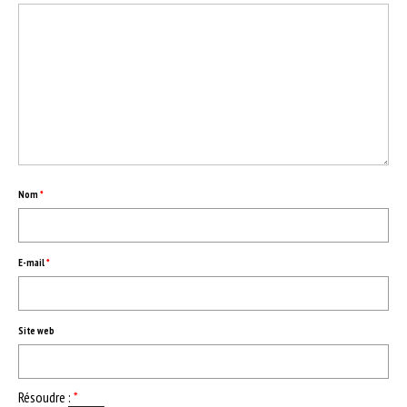
ESPACE PROS
Notre offre
Catalogue des vins HT
Catalogue pro cadeaux fin d’année
Nom
*
E-mail
*
Site web
Résoudre :
*