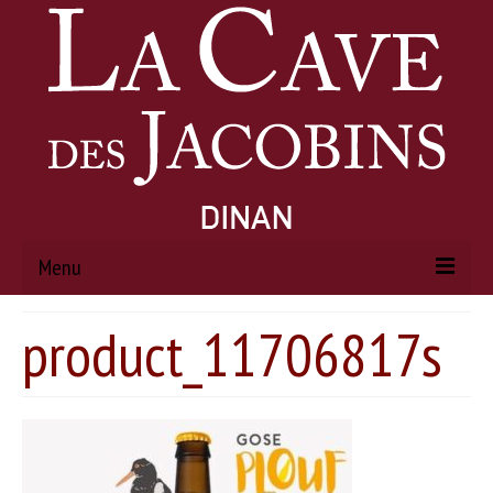
Menu
product_11706817s
ACCUEIL
À PROPOS
Histoire
Actualités