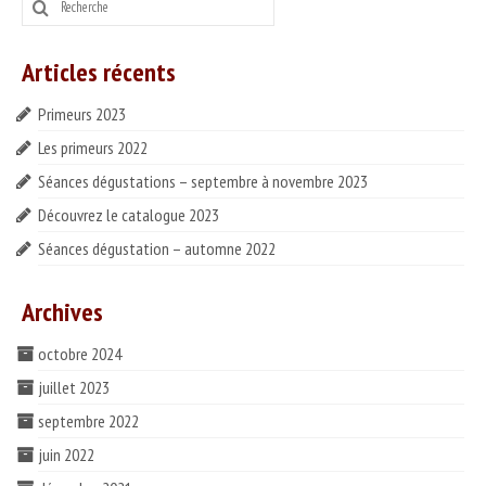
:
Idées recettes
Articles récents
CONTACT
Primeurs 2023
ESPACE PROS
Les primeurs 2022
Notre offre
Séances dégustations – septembre à novembre 2023
Découvrez le catalogue 2023
Catalogue des vins HT
Séances dégustation – automne 2022
Catalogue pro cadeaux fin d’année
Archives
octobre 2024
juillet 2023
septembre 2022
juin 2022