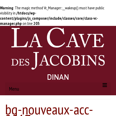
Warning
: The magic method Vc_Manager::__wakeup() must have public
visibility in
/htdocs/wp-
content/plugins/js_composer/include/classes/core/class-vc-
manager.php
on line
203
Menu
bg-nouveaux-acc-
ACCUEIL
À PROPOS