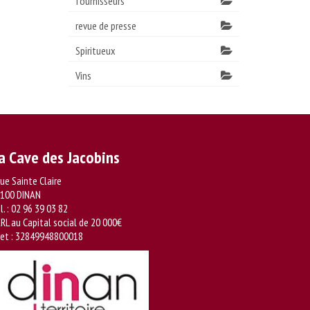
fournisseurs
revue de presse
Spiritueux
Vins
a Cave des Jacobins
rue Sainte Claire
100 DINAN
l. :
02 96 39 03 82
RL au Capital social de 20 000€
ret : 32849948800018