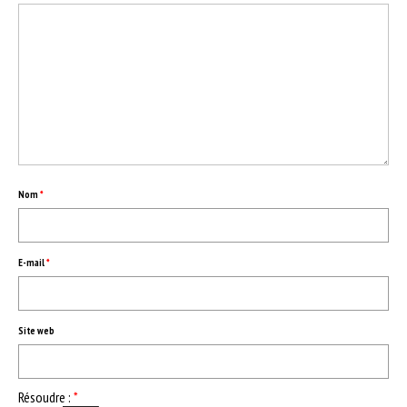
ESPACE PROS
Notre offre
Catalogue des vins HT
Catalogue pro cadeaux fin d’année
Nom
*
E-mail
*
Site web
Résoudre :
*