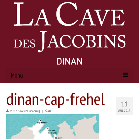
Menu
dinan-cap-frehel
ACCUEIL
11
À PROPOS
JUIL 2019
par
La Cave des Jacobins
|
|
0
Histoire
Actualités