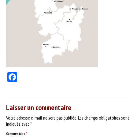
PRODUITS
Nos vins
Nos bières & cidres
Nos spiritueux
Autres produits
SERVICES
Facebook
DÉGUSTER
Séances dégustation
Nos partenaires
Laisser un commentaire
Votre adresse e-mail ne sera pas publiée.
Idées recettes
Les champs obligatoires sont
indiqués avec
*
CONTACT
Commentaire
*