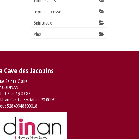
fournisseurs
revue de presse
Spiritueux
Vins
a Cave des Jacobins
rue Sainte Claire
100 DINAN
l. :
02 96 39 03 82
RL au Capital social de 20 000€
ret : 32849948800018