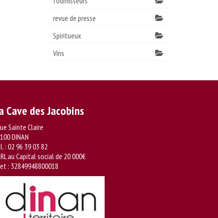
fournisseurs
revue de presse
Spiritueux
Vins
a Cave des Jacobins
rue Sainte Claire
100 DINAN
l. :
02 96 39 03 82
RL au Capital social de 20 000€
ret : 32849948800018