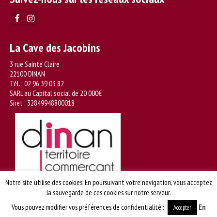
La Cave des Jacobins
3 rue Sainte Claire
22100 DINAN
Tél. :
02 96 39 03 82
SARL au Capital social de 20 000€
Siret : 32849948800018
Notre site utilise des cookies. En poursuivant votre navigation, vous acceptez
la sauvegarde de ces cookies sur notre serveur.
Contact
Plan du site
Mentions légales
CGU – Politique de confidentialité
Vous pouvez modifier vos préférences de confidentialité :
En
Accepter
L'abus d'alcool est dangereux pour la santé. A consommer avec modération. La Cave des Jacobins de Dinan @ Copyright 2018