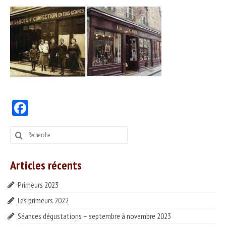
PRODUITS
Nos vins
Nos bières & cidres
Nos spiritueux
Autres produits
Facebook
SERVICES
Rechercher
DÉGUSTER
:
Séances dégustation
Articles récents
Nos partenaires
Primeurs 2023
Idées recettes
Les primeurs 2022
CONTACT
Séances dégustations – septembre à novembre 2023