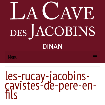
Menu
les-rucay-jacobins-
ACCUEIL
cavistes-de-pere-en-
À PROPOS
fils
Histoire
Actualités