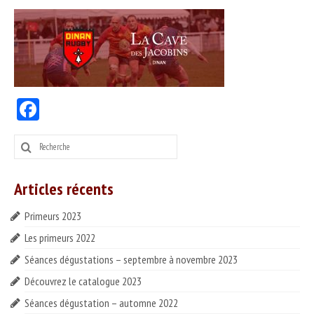
PRODUITS
Nos vins
Nos bières & cidres
Nos spiritueux
Facebook
Autres produits
Rechercher
:
SERVICES
DÉGUSTER
Articles récents
Séances dégustation
Primeurs 2023
Les primeurs 2022
Nos partenaires
Séances dégustations – septembre à novembre 2023
Idées recettes
Découvrez le catalogue 2023
CONTACT
Séances dégustation – automne 2022