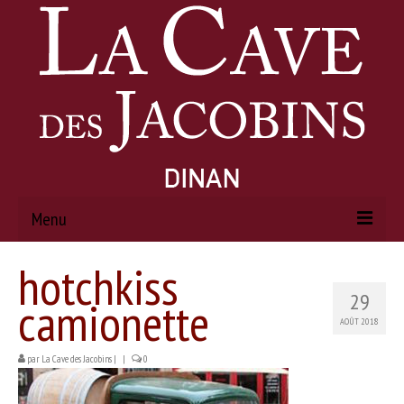
Menu
hotchkiss
ACCUEIL
29
camionette
À PROPOS
AOÛT 2018
Histoire
par
La Cave des Jacobins
|
|
0
Actualités