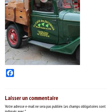
PRODUITS
Nos vins
Nos bières & cidres
Nos spiritueux
Autres produits
SERVICES
DÉGUSTER
Facebook
Séances dégustation
Nos partenaires
Idées recettes
Laisser un commentaire
Votre adresse e-mail ne sera pas publiée.
Les champs obligatoires sont
CONTACT
indiqués avec
*