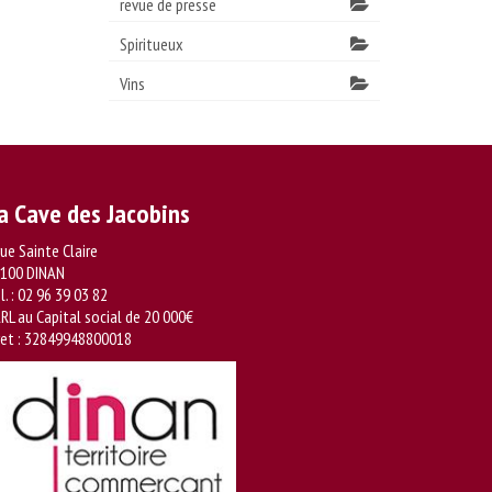
revue de presse
Spiritueux
Vins
a Cave des Jacobins
rue Sainte Claire
100 DINAN
l. :
02 96 39 03 82
RL au Capital social de 20 000€
ret : 32849948800018