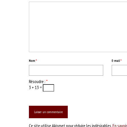
Nom
*
E-mail
*
Résoudre :
*
3 + 13 =
Ce site utilise Akismet pour réduire les indésirables.
En savoi