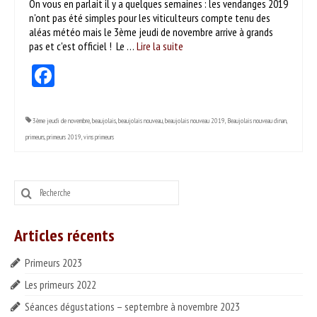
On vous en parlait il y a quelques semaines : les vendanges 2019
ESPACE PROS
n'ont pas été simples pour les viticulteurs compte tenu des
aléas météo mais le 3ème jeudi de novembre arrive à grands
Notre offre
pas et c'est officiel ! Le …
Lire la suite­­
Facebook
Catalogue des vins HT
Catalogue pro cadeaux fin d’année
3ème jeudi de novembre
,
beaujolais
,
beaujolais nouveau
,
beaujolais nouveau 2019
,
Beaujolais nouveau dinan
,
primeurs
,
primeurs 2019
,
vins primeurs
Rechercher
:
Articles récents
Primeurs 2023
Les primeurs 2022
Séances dégustations – septembre à novembre 2023