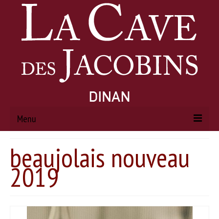
Menu
beaujolais nouveau
ACCUEIL
2019
À PROPOS
Histoire
Actualités