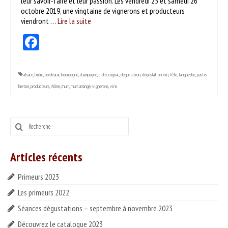
leur savoir-faire et leur passion. Les vendredi 25 et samedi 26
ESPACE PROS
octobre 2019, une vingtaine de vignerons et producteurs
viendront …
Lire la suite­­
Notre offre
Facebook
Catalogue des vins HT
Catalogue pro cadeaux fin d’année
alsace
,
bière
,
bordeaux
,
bourgogne
,
champagne
,
cidre
,
cognac
,
dégustation
,
dégustation vin
,
fête
,
languedoc
,
pastis
breton
,
producteurs
,
rhône
,
rhum
,
rhum arrangé
,
vignerons
,
vins
Rechercher
:
Articles récents
Primeurs 2023
Les primeurs 2022
Séances dégustations – septembre à novembre 2023
Découvrez le catalogue 2023