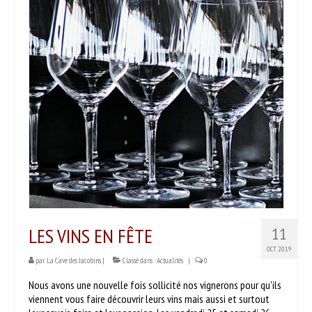
PRODUITS
Nos vins
Nos bières & cidres
Nos spiritueux
Autres produits
SERVICES
DÉGUSTER
Séances dégustation
LES VINS EN FÊTE
11
Nos partenaires
OCT 2019
par
La Cave des Jacobins
|
Classé dans :
Actualités
|
0
Idées recettes
Nous avons une nouvelle fois sollicité nos vignerons pour qu'ils
CONTACT
viennent vous faire découvrir leurs vins mais aussi et surtout