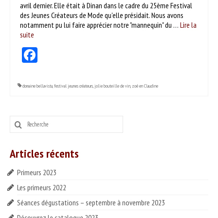
avril dernier. Elle était à Dinan dans le cadre du 25ème Festival
ESPACE PROS
des Jeunes Créateurs de Mode qu'elle présidait. Nous avons
notamment pu lui faire apprécier notre "mannequin" du …
Lire la
Notre offre
suite­­
Catalogue des vins HT
Facebook
Catalogue pro cadeaux fin d’année
domaine bellavista
,
festival jeunes créateurs
,
jolie bouteille de vin
,
zoé en Claudine
Rechercher
:
Articles récents
Primeurs 2023
Les primeurs 2022
Séances dégustations – septembre à novembre 2023
Découvrez le catalogue 2023