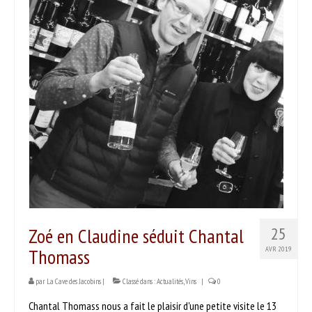
PRODUITS
Nos vins
Nos bières & cidres
Nos spiritueux
Autres produits
SERVICES
DÉGUSTER
Séances dégustation
Zoé en Claudine séduit Chantal
25
Nos partenaires
Thomass
AVR 2019
Idées recettes
par
La Cave des Jacobins
|
Classé dans :
Actualités
,
Vins
|
0
CONTACT
Chantal Thomass nous a fait le plaisir d'une petite visite le 13