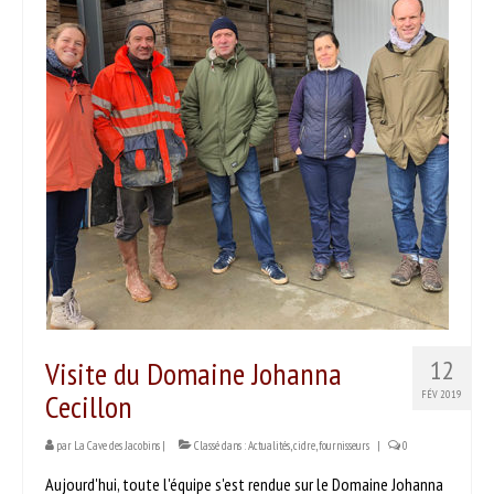
PRODUITS
Nos vins
Nos bières & cidres
Nos spiritueux
Autres produits
SERVICES
DÉGUSTER
Séances dégustation
Visite du Domaine Johanna
12
Nos partenaires
Cecillon
FÉV 2019
Idées recettes
par
La Cave des Jacobins
|
Classé dans :
Actualités
,
cidre
,
fournisseurs
|
0
CONTACT
Aujourd'hui, toute l'équipe s'est rendue sur le Domaine Johanna