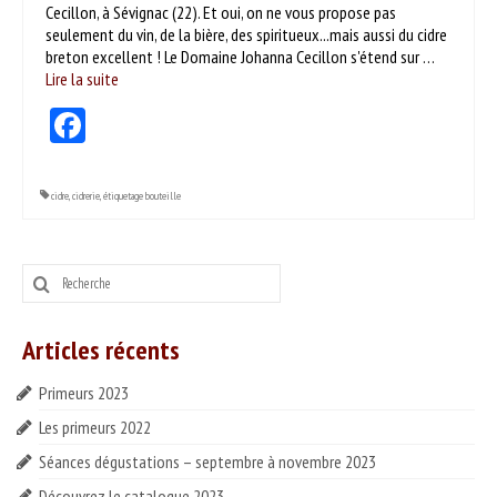
Cecillon, à Sévignac (22). Et oui, on ne vous propose pas
ESPACE PROS
seulement du vin, de la bière, des spiritueux...mais aussi du cidre
breton excellent ! Le Domaine Johanna Cecillon s'étend sur …
Notre offre
Lire la suite­­
Catalogue des vins HT
Facebook
Catalogue pro cadeaux fin d’année
cidre
,
cidrerie
,
étiquetage bouteille
Rechercher
:
Articles récents
Primeurs 2023
Les primeurs 2022
Séances dégustations – septembre à novembre 2023
Découvrez le catalogue 2023