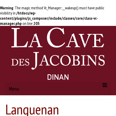
Warning
: The magic method Vc_Manager::__wakeup() must have public
visibility in
/htdocs/wp-
content/plugins/js_composer/include/classes/core/class-vc-
manager.php
on line
203
Menu
Languenan
ACCUEIL
À PROPOS