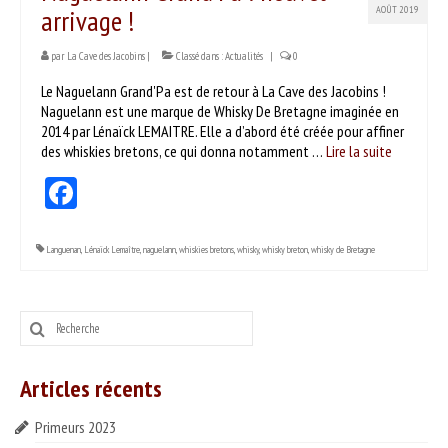
arrivage !
AOÛT 2019
Idées recettes
par
La Cave des Jacobins
|
Classé dans :
Actualités
|
0
CONTACT
Le Naguelann Grand'Pa est de retour à La Cave des Jacobins !
Naguelann est une marque de Whisky De Bretagne imaginée en
ESPACE PROS
2014 par Lénaïck LEMAITRE. Elle a d’abord été créée pour affiner
des whiskies bretons, ce qui donna notamment …
Lire la suite­­
Notre offre
Facebook
Catalogue des vins HT
Catalogue pro cadeaux fin d’année
Languenan
,
Lénaïck Lemaître
,
naguelann
,
whiskies bretons
,
whisky
,
whisky breton
,
whisky de Bretagne
Rechercher
:
Articles récents
Primeurs 2023