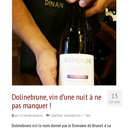
PRODUITS
Nos vins
Nos bières & cidres
Nos spiritueux
Autres produits
SERVICES
DÉGUSTER
Séances dégustation
Dolinebrune, vin d’une nuit à ne
13
Nos partenaires
pas manquer !
SEP 2018
Idées recettes
par
La Cave des Jacobins
|
Classé dans :
Actualités
,
Vins
|
0
CONTACT
Dolinebrune est le nom donné par le Domaine de Brunet à sa