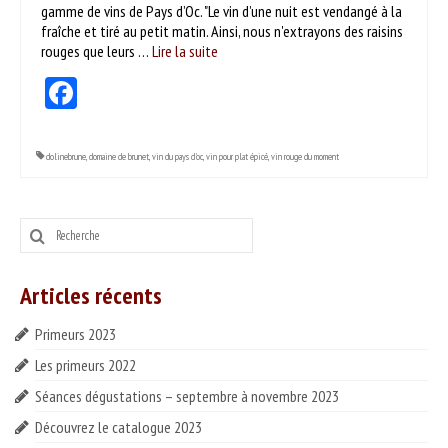
gamme de vins de Pays d’Oc. "Le vin d’une nuit est vendangé à la
ESPACE PROS
fraîche et tiré au petit matin. Ainsi, nous n'extrayons des raisins
rouges que leurs …
Lire la suite­­
Notre offre
Facebook
Catalogue des vins HT
Catalogue pro cadeaux fin d’année
dolinebrune
,
domaine de brunet
,
vin du pays d'oc
,
vin pour plat épicé
,
vin rouge du moment
Rechercher
:
Articles récents
Primeurs 2023
Les primeurs 2022
Séances dégustations – septembre à novembre 2023
Découvrez le catalogue 2023