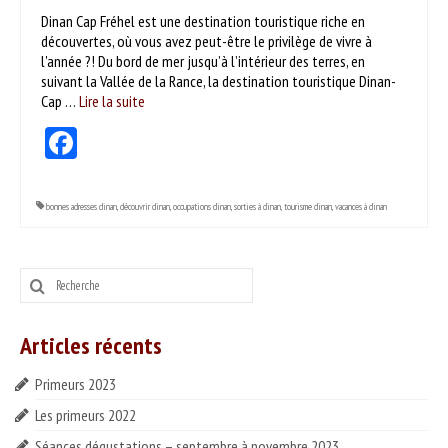
ESPACE PROS
Dinan Cap Fréhel est une destination touristique riche en
découvertes, où vous avez peut-être le privilège de vivre à
Notre offre
l'année ?! Du bord de mer jusqu’à l’intérieur des terres, en
suivant la Vallée de la Rance, la destination touristique Dinan-
Cap …
Catalogue des vins HT
Lire la suite­­
Facebook
Catalogue pro cadeaux fin d’année
bonnes adresses dinan
,
découvrir dinan
,
occupations dinan
,
sorties à dinan
,
tourisme dinan
,
vacances à dinan
Rechercher
:
Articles récents
Primeurs 2023
Les primeurs 2022
Séances dégustations – septembre à novembre 2023