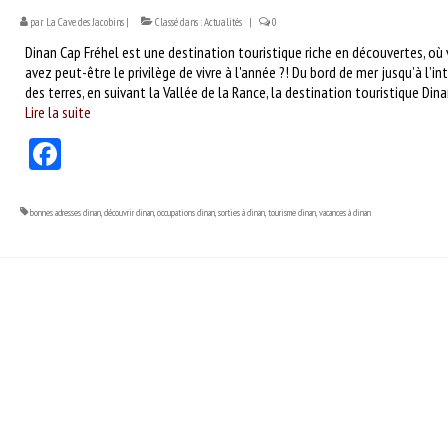
par
La Cave des Jacobins
|
Classé dans :
Actualités
|
0
Dinan Cap Fréhel est une destination touristique riche en découvertes, où
avez peut-être le privilège de vivre à l'année ?! Du bord de mer jusqu’à l’int
des terres, en suivant la Vallée de la Rance, la destination touristique Di
Lire la suite­­
Facebook
bonnes adresses dinan
,
découvrir dinan
,
occupations dinan
,
sorties à dinan
,
tourisme dinan
,
vacances à dinan