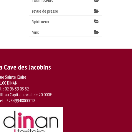
fournisseurs
revue de presse
Spiritueux
Vins
a Cave des Jacobins
rue Sainte Claire
100 DINAN
l. :
02 96 39 03 82
RL au Capital social de 20 000€
ret : 32849948800018