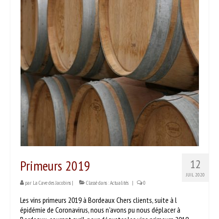
PRODUITS
Nos vins
Nos bières & cidres
Nos spiritueux
Autres produits
SERVICES
DÉGUSTER
Séances dégustation
Primeurs 2019
12
Nos partenaires
JUIL 2020
par
La Cave des Jacobins
|
Classé dans :
Actualités
|
0
Idées recettes
Les vins primeurs 2019 à Bordeaux Chers clients, suite à l
CONTACT
épidémie de Coronavirus, nous n'avons pu nous déplacer à