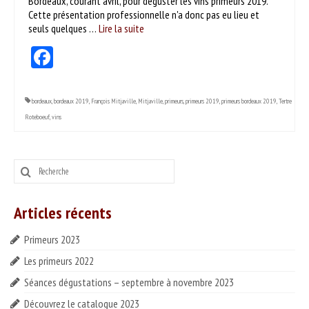
Bordeaux, courant avril, pour déguster les vins primeurs 2019.
ESPACE PROS
Cette présentation professionnelle n'a donc pas eu lieu et
seuls quelques …
Lire la suite­­
Notre offre
Facebook
Catalogue des vins HT
Catalogue pro cadeaux fin d’année
bordeaux
,
bordeaux 2019
,
François Mitjaville
,
Mitjaville
,
primeurs
,
primeurs 2019
,
primeurs bordeaux 2019
,
Tertre
Roteboeuf
,
vins
Rechercher
:
Articles récents
Primeurs 2023
Les primeurs 2022
Séances dégustations – septembre à novembre 2023
Découvrez le catalogue 2023