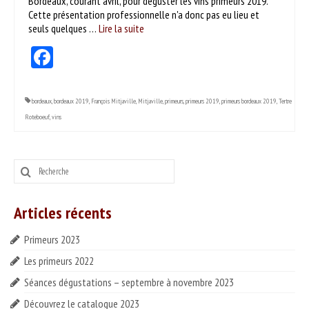
Bordeaux, courant avril, pour déguster les vins primeurs 2019.
ESPACE PROS
Cette présentation professionnelle n'a donc pas eu lieu et
seuls quelques …
Lire la suite­­
Notre offre
Facebook
Catalogue des vins HT
Catalogue pro cadeaux fin d’année
bordeaux
,
bordeaux 2019
,
François Mitjaville
,
Mitjaville
,
primeurs
,
primeurs 2019
,
primeurs bordeaux 2019
,
Tertre
Roteboeuf
,
vins
Rechercher
:
Articles récents
Primeurs 2023
Les primeurs 2022
Séances dégustations – septembre à novembre 2023
Découvrez le catalogue 2023