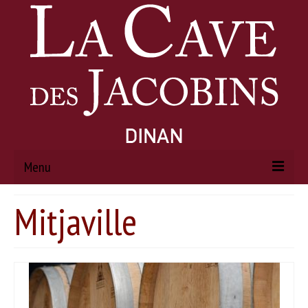
Menu
Mitjaville
ACCUEIL
À PROPOS
Histoire
Actualités